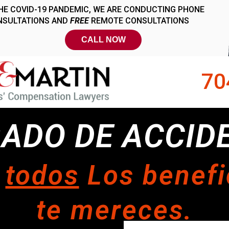
70
ADO DE ACCID
r
todos
Los benefi
te mereces.