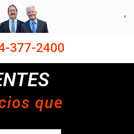
×
4-377-2400
ENTES
cios que