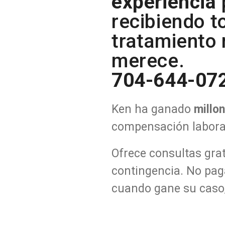
experiencia
recibiendo t
tratamiento
merece.
704-644-07
Ken ha ganado
millo
compensación labora
Ofrece consultas gra
contingencia. No pa
cuando gane su caso,