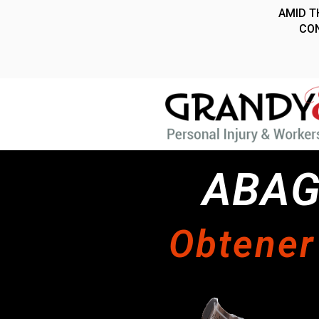
ABAG
Obtene