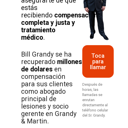
asegurarte de que
estás
recibiendo
compensación
completa y justa y
tratamiento
médico
.
Bill Grandy se ha
Toca
para
recuperado
millones
llamar
de dolares
en
compensación
para sus clientes
Después de
horas, las
como abogado
llamadas se
principal de
enrutan
lesiones y socio
directamente al
teléfono celular
gerente en Grandy
del Sr. Grandy.
& Martin.