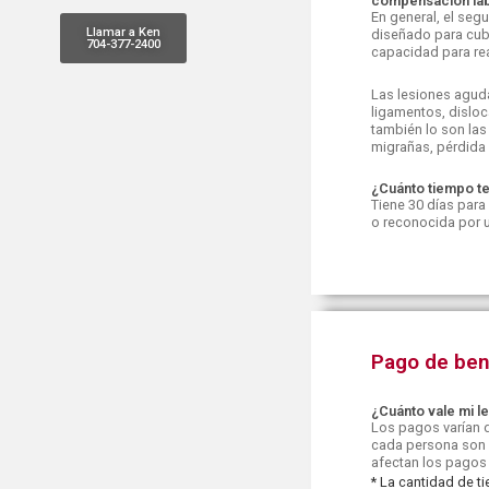
compensación lab
En general, el se
Llamar a Ken
diseñado para cubr
704-377-2400
capacidad para rea
Las lesiones agud
ligamentos, disloc
también lo son la
migrañas, pérdida d
¿Cuánto tiempo t
Tiene 30 días para
o reconocida por u
Pago de ben
¿Cuánto vale mi l
Los pagos varían d
cada persona son d
afectan los pagos
*
La cantidad de ti