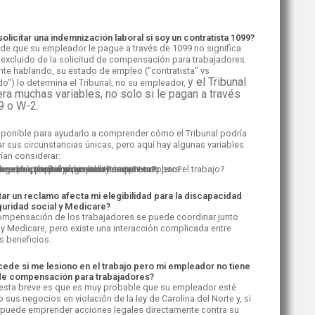
olicitar una indemnización laboral si soy un contratista 1099?
 de que su empleador le pague a través de 1099 no significa
 excluido de la solicitud de compensación para trabajadores.
te hablando, su estado de empleo ("contratista" vs
y el Tribunal
o") lo determina el Tribunal, no su empleador,
ra muchas variables, no solo si le pagan a través
9 o W-2.
sponible para ayudarlo a comprender cómo el Tribunal podría
ar sus circunstancias únicas, pero aquí hay algunas variables
ían considerar:
dica a su propio negocio a tiempo completo?
a sus propias herramientas y suministros para el trabajo?
eces tu propio horario de trabajo?
ibre de contratar y despedir asistentes?
paga una tarifa fija por hora?
a un vehículo o uniforme de la empresa?
ar un reclamo afecta mi elegibilidad para la discapacidad
guridad social y Medicare?
ompensación de los trabajadores se puede coordinar junto
 y Medicare, pero existe una interacción complicada entre
s beneficios.
ede si me lesiono en el trabajo pero mi empleador no tiene
de compensación para trabajadores?
esta breve es que es muy probable que su empleador esté
sus negocios en violación de la ley de Carolina del Norte y, si
, puede emprender acciones legales directamente contra su