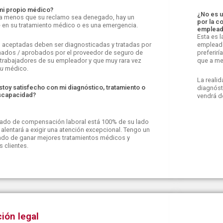
 mi propio médico?
¿No es u
, a menos que su reclamo sea denegado, hay un
por la c
e en su tratamiento médico o es una emergencia.
emplead
Esta es l
 aceptadas deben ser diagnosticadas y tratadas por
empleador
ados / aprobados por el proveedor de seguro de
preferirí
rabajadores de su empleador y que muy rara vez
que a me
tu
médico.
La reali
stoy satisfecho con mi diagnóstico, tratamiento o
diagnóst
iscapacidad?
vendrá d
ado de compensación laboral está 100% de su lado
o alentará a exigir una atención excepcional. Tengo un
ado de ganar mejores tratamientos médicos y
 clientes.
ión legal