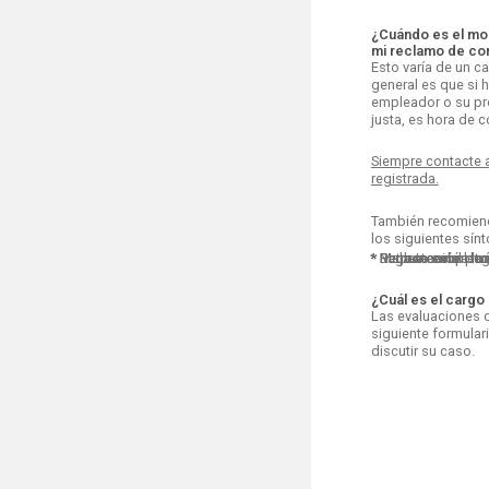
¿Cuándo es el mo
mi reclamo de co
Esto varía de un c
general es que si h
empleador o su pr
justa, es hora de 
Siempre contacte 
registrada.
También recomiend
los siguientes sín
* Retraso en el pa
* Pago incompleto
* Reclamación de
* Disputa sobre la
* Mala atención m
¿Cuál es el cargo
Las evaluaciones d
siguiente formular
discutir su caso.