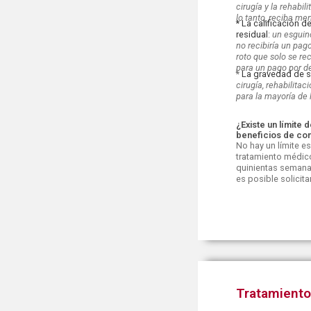
cirugía y la rehabil
lo tanto, reciba men
* La calificación 
residual
:
un esguin
no recibiría un pag
roto que solo se re
para un pago por d
*
La gravedad de s
cirugía, rehabilita
para la mayoría de 
¿Existe un límite 
beneficios de co
No hay un límite e
tratamiento médico
quinientas semanas
es posible solicita
Tratamient