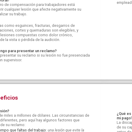
oral?
emplead
guro de compensación para trabajadores está
ir cualquier lesión que afecte negativamente su
lizar su trabajo.
as como esguinces, fracturas, desgarros de
aciones, cortes y quemaduras son elegibles, y
s lesiones compuestas como dolor crónico,
e la vista o pérdida de la audición.
engo para presentar un reclamo?
 presentar su reclamo si su lesión no fue presenciada
n supervisor.
eficios
esión?
¿Qué es 
e miles a millones de dólares. Las circunstancias de
mi pago
iferentes, pero aquí hay algunos factores que
La disca
 de su reclamo:
de su cap
empo que faltas del trabajo
:
una lesión que evite la
antes de