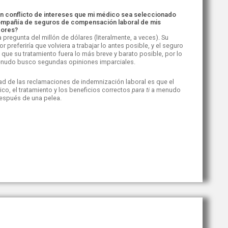
n conflicto de intereses que mi médico sea seleccionado
ompañía de seguros de compensación laboral de mis
ores?
a pregunta del millón de dólares (literalmente, a veces). Su
 preferiría que volviera a trabajar lo antes posible, y el seguro
a que su tratamiento fuera lo más breve y barato posible, por lo
nudo busco segundas opiniones imparciales.
dad de las reclamaciones de indemnización laboral es que el
ico, el tratamiento y los beneficios correctos
para ti
a menudo
espués de una pelea.