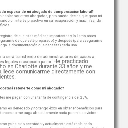
edo esperar de mi abogado de compensación laboral?
 hablar por otros abogados, pero puedo decirle que gano mi
omando un interés proactivo en su recuperación y maximizando
ficios.
 registro de sus citas médicas importantes y lo llamo antes
egurarme de que esté preparado) y después (para asegurarme
enga la documentación que necesita) cada una.
 no será transferido de administradores de casos a
He practicado
es legales o asociado junior.
ho en Charlotte durante 33 años y me
ullece comunicarme directamente con
ientes.
 costará retenerte como mi abogado?
ntes me pagan con una tarifa de contingencia del 25%.
clamo es denegado y no tengo éxito en obtener beneficios para
ntonces no me paga absolutamente nada por mis servicios.
clamo ya ha sido aceptado y actualmente está recibiendo