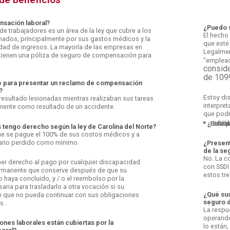
nsación laboral?
¿Puedo s
 trabajadores es un área de la ley que cubre a los
El hecho
nados, principalmente por sus gastos médicos y la
que esté
dad de ingresos. La mayoría de las empresas en
Legalmen
 tienen una póliza de seguro de compensación para
"emplead
conside
de 109
le para presentar un reclamo de compensación
?
Estoy di
esultado lesionadas mientras realizaban sus tareas
interpret
lmente como resultado de un accidente.
que podr
* ¿Se de
* ¿Utiliz
* ¿Establ
* ¿Eres l
* ¿Se le 
* ¿Utiliz
 tengo derecho según la ley de Carolina del Norte?
ue se pague el 100% de sus costos médicos y a
lario perdido como mínimo.
¿Present
de la se
No. La c
er derecho al pago por cualquier discapacidad
con SSDI
permanente que conserve después de que su
estos tre
 haya concluido, y / o el reembolso por la
aria para trasladarlo a otra vocación si su
¿Qué suc
 que no pueda continuar con sus obligaciones
seguro 
s .
La respu
operando 
ones laborales están cubiertas por la
lo están