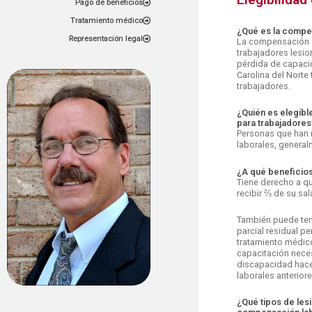
Pago de beneficios
Tratamiento médico
¿Qué es la compe
Representación legal
La compensación de
trabajadores lesio
pérdida de capaci
Carolina del Norte
trabajadores.
¿Quién es elegib
para trabajadores
Personas que han r
laborales, genera
¿A qué beneficios
Tiene derecho a q
recibir ⅔ de su sa
También puede ten
parcial residual 
tratamiento médico
capacitación neces
discapacidad hace
laborales anteriore
¿Qué tipos de lesi