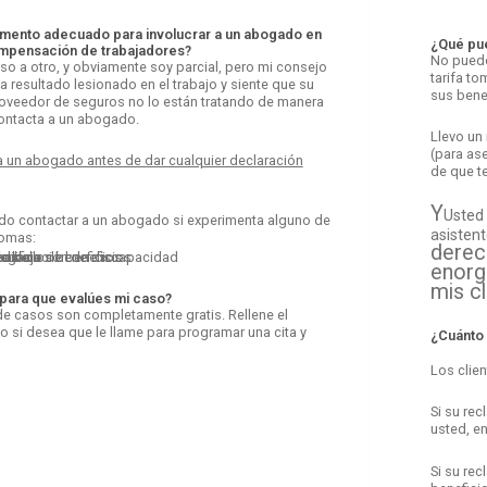
mento adecuado para involucrar a un abogado en
¿Qué pu
mpensación de trabajadores?
No puedo
aso a otro, y obviamente soy parcial, pero mi consejo
tarifa t
a resultado lesionado en el trabajo y siente que su
sus bene
oveedor de seguros no lo están tratando de manera
contacta a un abogado.
Llevo un
(para as
a un abogado antes de dar cualquier declaración
de que t
Y
Usted
o contactar a un abogado si experimenta alguno de
asistent
tomas:
derec
go de los beneficios
 o bajo de beneficios
negada
 calificación de discapacidad
édica
enorg
mis cl
 para que evalúes mi caso?
e casos son completamente gratis. Rellene el
io si desea que le llame para programar una cita y
¿Cuánto
Los clie
Si su re
usted, e
Si su re