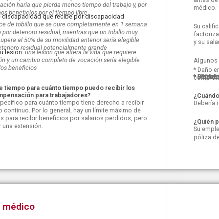
itación haría que pierda menos tiempo del trabajo y, por
médico.
os beneficios por el tiempo libre
de discapacidad que recibe por discapacidad
ce de tobillo que se cure completamente en 1 semana
Su calif
o por deterioro residual, mientras que un tobillo muy
factoriz
cupera al 50% de su movilidad anterior sería elegible
y su sal
eterioro residual potencialmente grande
u lesión:
una lesión que altera la vida que requiere
ción y un cambio completo de vocación sería elegible
Algunos 
los beneficios
* Daño e
* Pérdid
* Daño a
* Cicatr
* Migrañ
* Discap
complet
de tiempo para cuánto tiempo puedo recibir los
mpensación para trabajadores?
¿Cuándo 
specífico para cuánto tiempo tiene derecho a recibir
Debería 
 continuo. Por lo general, hay un límite máximo de
 para recibir beneficios por salarios perdidos, pero
¿Quién p
r una extensión.
Su emple
póliza d
o médico