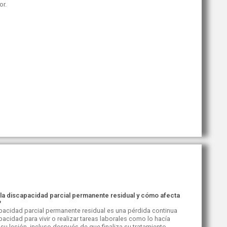
or.
la discapacidad parcial permanente residual y cómo afecta
?
pacidad parcial permanente residual es una pérdida continua
acidad para vivir o realizar tareas laborales como lo hacía
 su lesión, incluso después de que finaliza su tratamiento