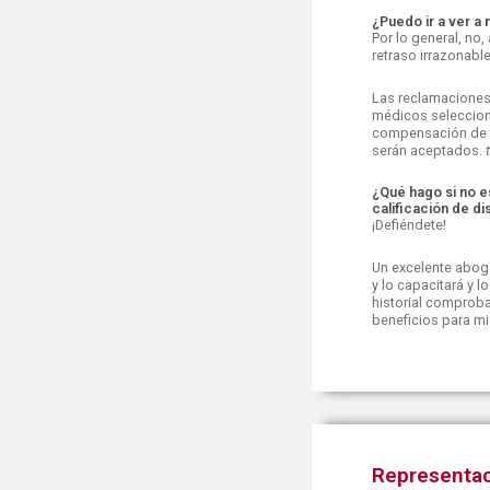
¿Puedo ir a ver a
Por lo general, no
retraso irrazonabl
Las reclamaciones
médicos seleccion
compensación de t
serán aceptados.
¿Qué hago si no e
calificación de d
¡Defiéndete!
Un excelente abog
y lo capacitará y l
historial comprob
beneficios para mis
Representac