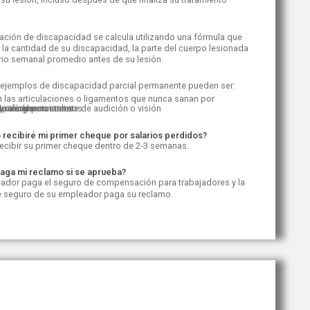
icación de discapacidad se calcula utilizando una fórmula que
a la cantidad de su discapacidad, la parte del cuerpo lesionada
ario semanal promedio antes de su lesión.
ejemplos de discapacidad parcial permanente pueden ser:
n las articulaciones o ligamentos que nunca sanan por
a parcial permanente de audición o visión
 los órganos internos.
ización permanente
as recurrentes
acidades mentales
o
recibiré mi primer cheque por salarios perdidos?
recibir su primer cheque dentro de 2-3 semanas.
aga mi reclamo si se aprueba?
ador paga el seguro de compensación para trabajadores y la
e seguro de su empleador paga su reclamo.