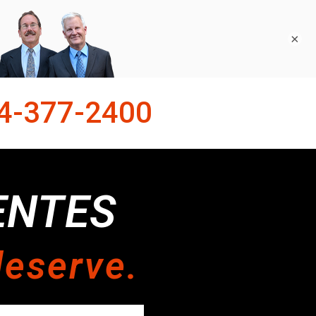
×
4-377-2400
ENTES
deserve.