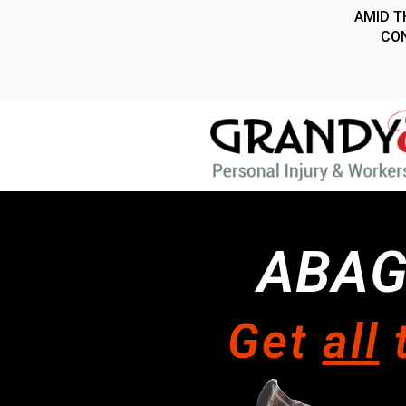
ABAG
Get
all