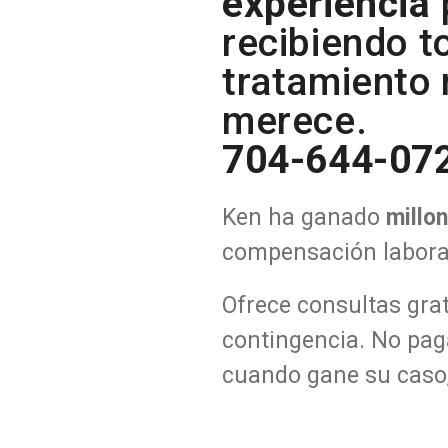
experiencia
recibiendo t
tratamiento
merece.
704-644-07
Ken ha ganado
millo
compensación labora
Ofrece consultas gra
contingencia. No pa
cuando gane su caso,