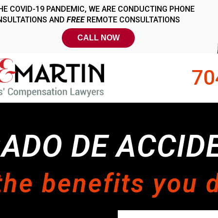
70
ADO DE ACCID
the benefits you 